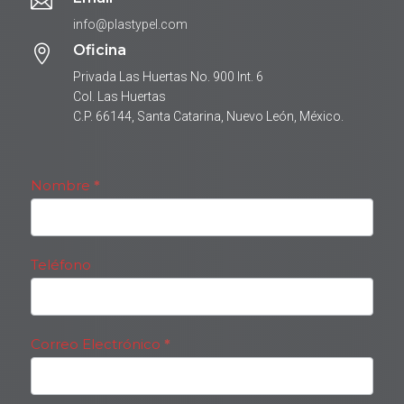

info@plastypel.com
Oficina

Privada Las Huertas No. 900 Int. 6
Col. Las Huertas
C.P. 66144, Santa Catarina, Nuevo León, México.
Contacto
Nombre
S
*
i
e
r
Teléfono
e
s
h
u
Correo Electrónico
*
m
a
n